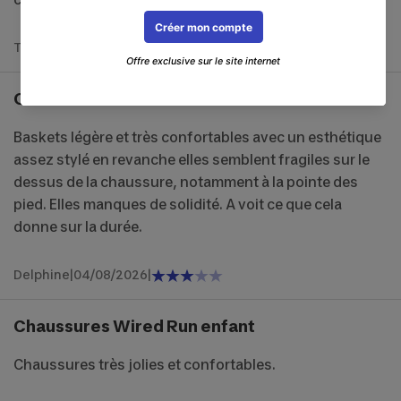
Tes
|
07/08/2026
|
Confortables
Baskets légère et très confortables avec un esthétique
assez stylé en revanche elles semblent fragiles sur le
dessus de la chaussure, notamment à la pointe des
pied. Elles manques de solidité. A voit ce que cela
donne sur la durée.
Delphine
|
04/08/2026
|
Chaussures Wired Run enfant
Chaussures très jolies et confortables.