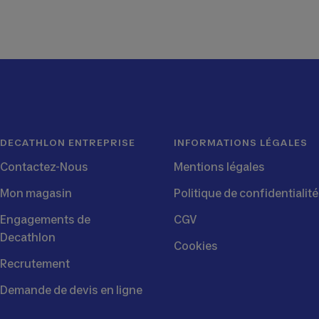
au
au
au
au
slide
slide
slide
slide
1
2
3
4
DECATHLON ENTREPRISE
INFORMATIONS LÉGALES
Contactez-Nous
Mentions légales
Mon magasin
Politique de confidentialité
Engagements de
CGV
Decathlon
Cookies
Recrutement
Demande de devis en ligne