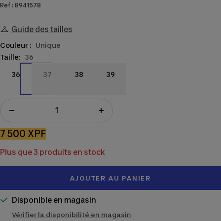
Ref : 8941578
Guide des tailles
Couleur :
Unique
Taille:
36
36
37
38
39
36
37
38
39
Réduire
Augmenter
la
la
Prix
7 500 XPF
quantité
quantité
de
Plus que 3 produits en stock
vente
AJOUTER AU PANIER
Disponible en magasin
Vérifier la disponibilité en magasin