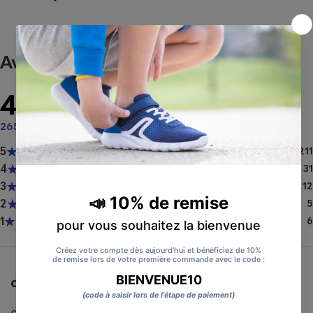
Avis
4.7
sur 5
265 avis
5
211
4
31
3
12
2
5
1
6
chaussures légères et très con...
chaussures légères et très confortables