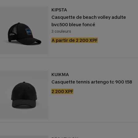
KIPSTA
Casquette de beach volley adulte
bvc500 bleue foncé
3 couleurs
Prix
A partir de 2 200 XPF
de
vente
KUIKMA
Casquette tennis artengo tc 900 t58
Prix
2 200 XPF
de
vente