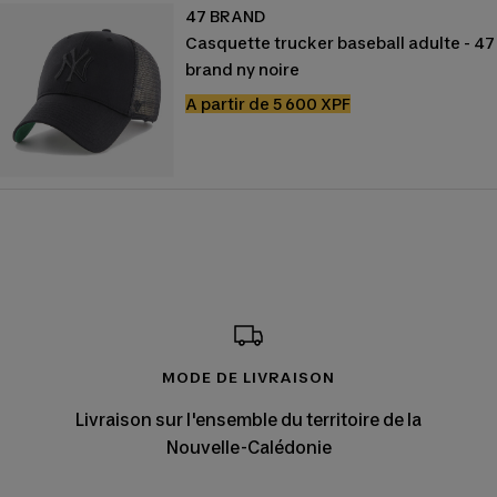
47 BRAND
Casquette trucker baseball adulte - 47
brand ny noire
Prix
A partir de 5 600 XPF
de
vente
MODE DE LIVRAISON
Livraison sur l'ensemble du territoire de la
Nouvelle-Calédonie