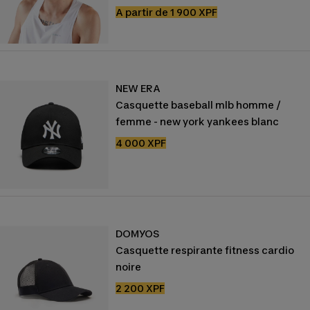
Prix
A partir de 1 900 XPF
de
vente
NEW ERA
Casquette baseball mlb homme /
femme - new york yankees blanc
Prix
4 000 XPF
de
vente
DOMYOS
Casquette respirante fitness cardio
noire
Prix
2 200 XPF
de