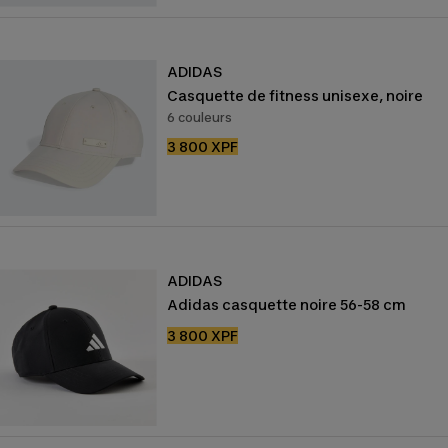
ADIDAS
Casquette de fitness unisexe, noire
6 couleurs
Prix
3 800 XPF
de
vente
ADIDAS
Adidas casquette noire 56-58 cm
Prix
3 800 XPF
de
vente