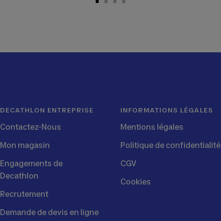
Aller
Aller
Aller
Aller
au
au
au
au
slide
slide
slide
slide
1
2
3
4
DECATHLON ENTREPRISE
INFORMATIONS LÉGALES
Contactez-Nous
Mentions légales
Mon magasin
Politique de confidentialité
Engagements de
CGV
Decathlon
Cookies
Recrutement
Demande de devis en ligne