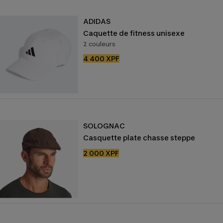
ADIDAS
Caquette de fitness unisexe
2 couleurs
Prix
4 400 XPF
de
vente
SOLOGNAC
Casquette plate chasse steppe
Prix
2 000 XPF
de
vente