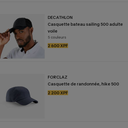
DECATHLON
Casquette bateau sailing 500 adulte
voile
5 couleurs
Prix
2 600 XPF
de
vente
FORCLAZ
Casquette de randonnée, hike 500
Prix
2 200 XPF
de
vente