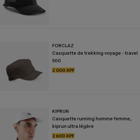
de
vente
FORCLAZ
Casquette de trekking voyage - travel
500
Prix
2 000 XPF
de
vente
KIPRUN
Casquette running homme femme,
kiprun ultra légère
Prix
2 600 XPF