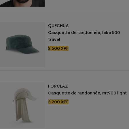
QUECHUA
Casquette de randonnée, hike 500
travel
Prix
2 600 XPF
de
vente
FORCLAZ
Casquette de randonnée, mt900 light
Prix
3 200 XPF
de
vente