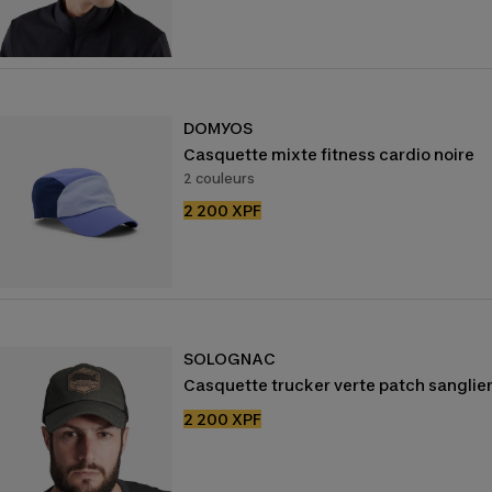
de
vente
DOMYOS
Casquette mixte fitness cardio noire
2 couleurs
Prix
2 200 XPF
de
vente
SOLOGNAC
Casquette trucker verte patch sanglie
Prix
2 200 XPF
de
vente