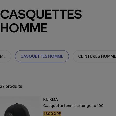
CASQUETTES
HOMME
MME
CASQUETTES HOMME
CEINTURES HOMM
27 produits
KUIKMA
Casquette tennis artengo tc 100
Prix
1 300 XPF