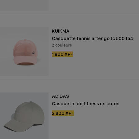
vente
KUIKMA
Casquette tennis artengo tc 500 t54
2 couleurs
Prix
1 800 XPF
de
vente
ADIDAS
Casquette de fitness en coton
Prix
2 800 XPF
de
vente