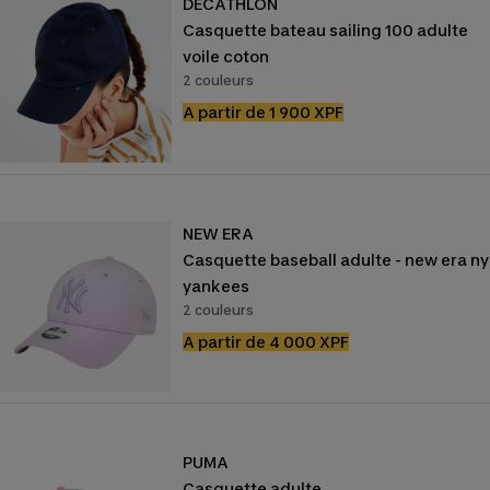
DECATHLON
Casquette bateau sailing 100 adulte
voile coton
2 couleurs
Prix
A partir de 1 900 XPF
de
vente
NEW ERA
Casquette baseball adulte - new era ny
yankees
2 couleurs
Prix
A partir de 4 000 XPF
de
vente
PUMA
Casquette adulte