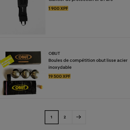
Prix
1 900 XPF
de
vente
OBUT
Boules de compétition obut lisse acier
inoxydable
Prix
19 500 XPF
de
vente
1
2