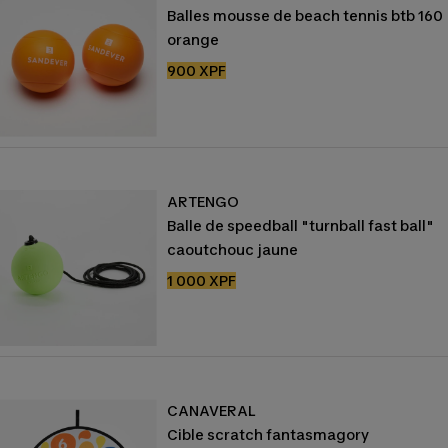
Balles mousse de beach tennis btb 160
orange
Prix
900 XPF
de
vente
ARTENGO
Balle de speedball "turnball fast ball"
caoutchouc jaune
Prix
1 000 XPF
de
vente
CANAVERAL
Cible scratch fantasmagory