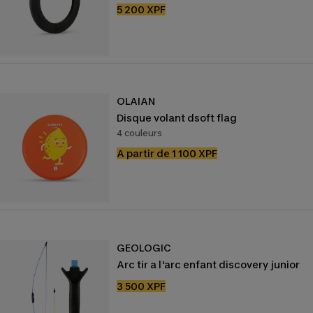
Prix
5 200 XPF
de
vente
OLAIAN
Disque volant dsoft flag
4 couleurs
Prix
A partir de 1 100 XPF
de
vente
GEOLOGIC
Arc tir a l'arc enfant discovery junior
Prix
3 500 XPF
de