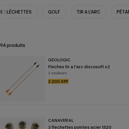
DE FLÉCHETTES
GOLF
TIR A L'ARC
PÉTA
94 produits
GEOLOGIC
Fleches tir a l'arc discosoft x2
2 couleurs
Prix
2 200 XPF
de
vente
CANAVERAL
3 flechettes pointes acier t520