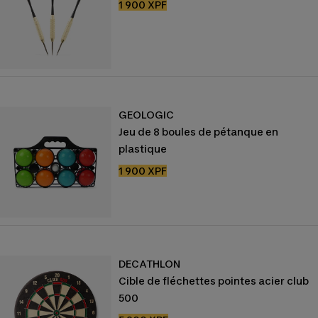
Prix
1 900 XPF
de
vente
GEOLOGIC
Jeu de 8 boules de pétanque en
plastique
Prix
1 900 XPF
de
vente
DECATHLON
Cible de fléchettes pointes acier club
500