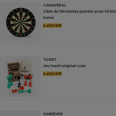
CANAVERAL
Cible de fléchettes pointes acier td 50
home
Prix
6 400 XPF
de
vente
TOSSIT
Jeu tossit original cyan
Prix
6 400 XPF
de
vente
SANDEVER