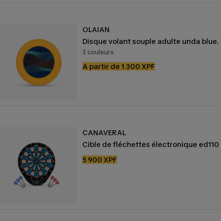
OLAIAN
Disque volant souple adulte unda blue.
3 couleurs
Prix
A partir de 1 300 XPF
de
vente
CANAVERAL
Cible de fléchettes électronique ed110
Prix
5 900 XPF
de
vente