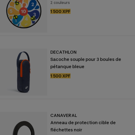
2 couleurs
Prix
1 500 XPF
de
vente
DECATHLON
Sacoche souple pour 3 boules de
pétanque bleue
Prix
1 500 XPF
de
vente
CANAVERAL
Anneau de protection cible de
fléchettes noir