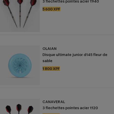
3 flechettes pointes acier t940
Prix
5 600 XPF
de
vente
OLAIAN
Disque ultimate junior d145 fleur de
sable
Prix
1 800 XPF
de
vente
CANAVERAL
3 flechettes pointes acier t120