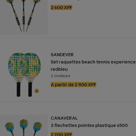
Prix
2 600 XPF
de
vente
SANDEVER
Set raquettes beach tennis experience
redbleu
2 couleurs
Prix
A partir de 2 900 XPF
de
vente
CANAVERAL
3 flechettes pointes plastique s500
Prix
2 200 XPF