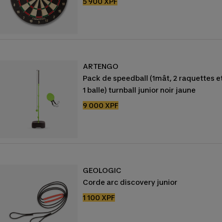
Prix
5 900 XPF
de
vente
ARTENGO
Pack de speedball (1mât, 2 raquettes e
1 balle) turnball junior noir jaune
Prix
9 000 XPF
de
vente
GEOLOGIC
Corde arc discovery junior
Prix
1 100 XPF
de
vente