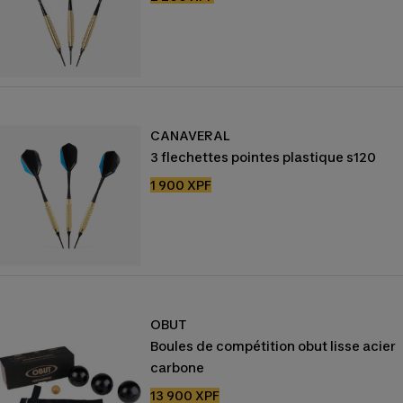
de
vente
CANAVERAL
3 flechettes pointes plastique s120
Prix
1 900 XPF
de
vente
OBUT
Boules de compétition obut lisse acier
carbone
Prix
13 900 XPF