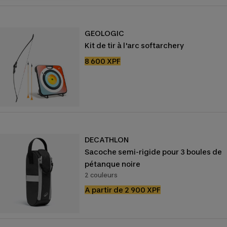
GEOLOGIC
Kit de tir à l'arc softarchery
Prix
8 600 XPF
de
vente
DECATHLON
Sacoche semi-rigide pour 3 boules de
pétanque noire
2 couleurs
Prix
A partir de 2 900 XPF
de
vente