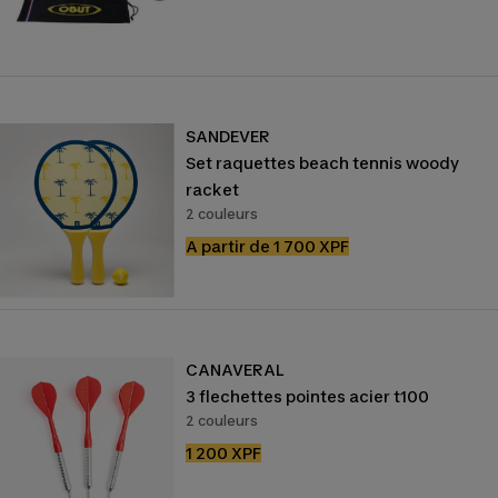
de
vente
SANDEVER
Set raquettes beach tennis woody
racket
2 couleurs
Prix
A partir de 1 700 XPF
de
vente
CANAVERAL
3 flechettes pointes acier t100
2 couleurs
Prix
1 200 XPF
de