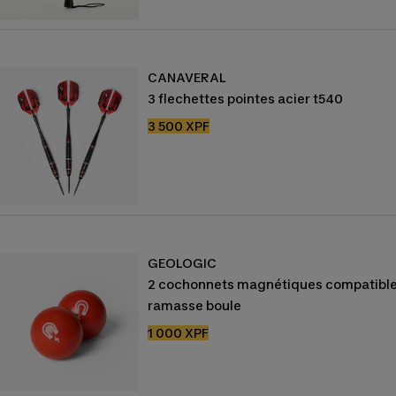
CANAVERAL
3 flechettes pointes acier t540
Prix
3 500 XPF
de
vente
GEOLOGIC
2 cochonnets magnétiques compatibl
ramasse boule
Prix
1 000 XPF
de
vente