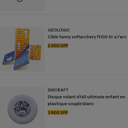
GEOLOGIC
Cible funny softarchery ft100 tir a l'arc
Prix
2 000 XPF
de
vente
DISCRAFT
Disque volant d145 ultimate enfant en
plastique souple blanc
Prix
3 800 XPF
de
vente