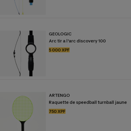
vente
GEOLOGIC
Arc tir a l'arc discovery 100
Prix
5 000 XPF
de
vente
ARTENGO
Raquette de speedball turnball jaune
Prix
750 XPF
de
vente