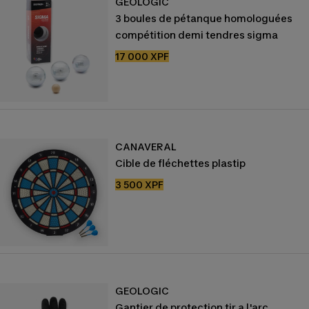
GEOLOGIC
3 boules de pétanque homologuées
compétition demi tendres sigma
Prix
17 000 XPF
de
vente
CANAVERAL
Cible de fléchettes plastip
Prix
3 500 XPF
de
vente
GEOLOGIC
Gantier de protection tir a l'arc