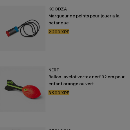
KOODZA
Marqueur de points pour jouer a la
petanque
Prix
2 200 XPF
de
vente
NERF
Ballon javelot vortex nerf 32 cm pour
enfant orange ou vert
Prix
3 900 XPF
de
vente