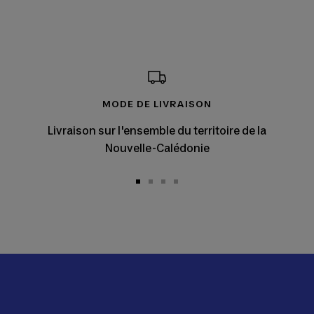
MODE DE LIVRAISON
Livraison sur l'ensemble du territoire de la
Nouvelle-Calédonie
Aller
Aller
Aller
Aller
au
au
au
au
slide
slide
slide
slide
1
2
3
4