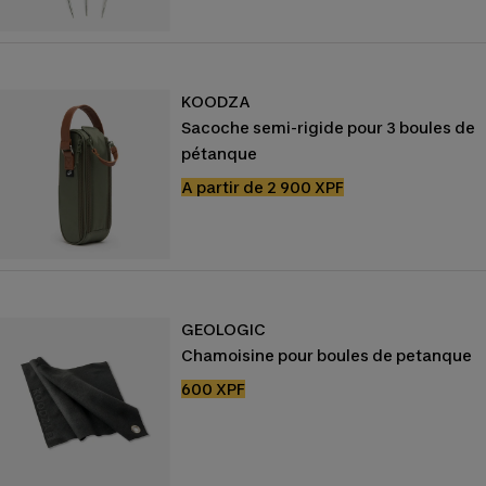
vente
KOODZA
Sacoche semi-rigide pour 3 boules de
pétanque
Prix
A partir de 2 900 XPF
de
vente
GEOLOGIC
Chamoisine pour boules de petanque
Prix
600 XPF
de
vente