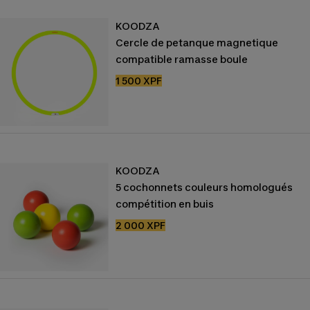
KOODZA
Cercle de petanque magnetique
compatible ramasse boule
Prix
1 500 XPF
de
vente
KOODZA
5 cochonnets couleurs homologués
compétition en buis
Prix
2 000 XPF
de
vente