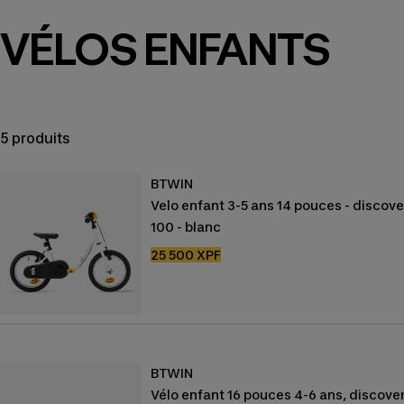
VÉLOS ENFANTS
5 produits
BTWIN
Velo enfant 3-5 ans 14 pouces - discove
100 - blanc
Prix
25 500 XPF
de
vente
BTWIN
Vélo enfant 16 pouces 4-6 ans, discove