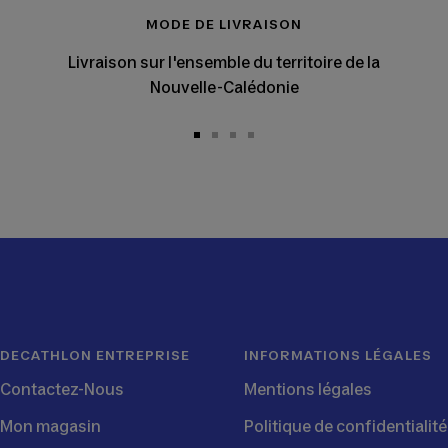
MODE DE LIVRAISON
Livraison sur l'ensemble du territoire de la
Nouvelle-Calédonie
Aller
Aller
Aller
Aller
au
au
au
au
slide
slide
slide
slide
1
2
3
4
DECATHLON ENTREPRISE
INFORMATIONS LÉGALES
Contactez-Nous
Mentions légales
Mon magasin
Politique de confidentialité