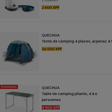
2 couleurs
Prix
2 600 XPF
de
vente
QUECHUA
Tente de camping 4 places, arpenaz 4.
Prix
26 000 XPF
de
vente
Promotion
QUECHUA
Table de camping pliante, 4 à 6
personnes
Prix
4 900 XPF