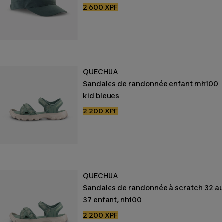
Prix
2 600 XPF
de
vente
QUECHUA
Sandales de randonnée enfant mh100
kid bleues
Prix
2 200 XPF
de
vente
QUECHUA
Sandales de randonnée à scratch 32 a
37 enfant, nh100
Prix
2 200 XPF