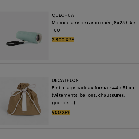
QUECHUA
Monoculaire de randonnée, 8x25 hike
100
Prix
2 800 XPF
de
vente
DECATHLON
Emballage cadeau format: 44 x 51cm
(vêtements, ballons, chaussures,
gourdes...)
Prix
900 XPF
de
vente