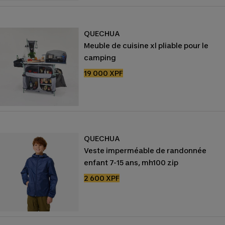
vente
QUECHUA
Meuble de cuisine xl pliable pour le
camping
Prix
19 000 XPF
de
vente
QUECHUA
Veste imperméable de randonnée
enfant 7-15 ans, mh100 zip
Prix
2 600 XPF
de
vente