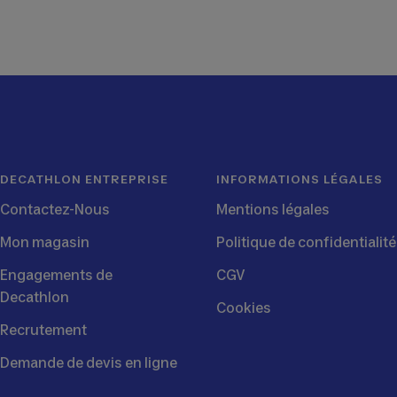
au
au
au
au
slide
slide
slide
slide
1
2
3
4
DECATHLON ENTREPRISE
INFORMATIONS LÉGALES
Contactez-Nous
Mentions légales
Mon magasin
Politique de confidentialité
Engagements de
CGV
Decathlon
Cookies
Recrutement
Demande de devis en ligne