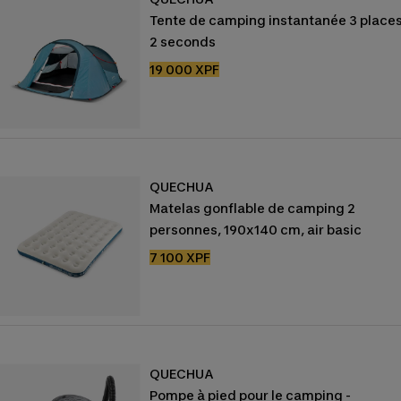
Tente de camping instantanée 3 places
2 seconds
Prix
19 000 XPF
de
vente
QUECHUA
Matelas gonflable de camping 2
personnes, 190x140 cm, air basic
Prix
7 100 XPF
de
vente
QUECHUA
Pompe à pied pour le camping -