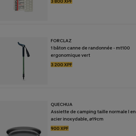
Prix
3 800 XPF
de
vente
FORCLAZ
1 bâton canne de randonnée - mt100
ergonomique vert
Prix
3 200 XPF
de
vente
QUECHUA
Assiette de camping taille normale l en
acier inoxydable, ø19cm
Prix
900 XPF
de