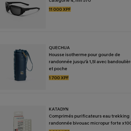
catégorie 4, mh 570
Prix
11 000 XPF
de
vente
QUECHUA
Housse isotherme pour gourde de
randonnée jusqu'à 1,5l avec bandoulièr
et poche
Prix
1 700 XPF
de
vente
KATADYN
Comprimés purificateurs eau trekking
randonnée bivouac micropur forte x10