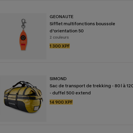
GEONAUTE
Sifflet multifonctions boussole
d'orientation 50
2 couleurs
Prix
1 300 XPF
de
vente
SIMOND
Sac de transport de trekking - 80 l à 120
- duffel 500 extend
Prix
14 900 XPF
de
vente