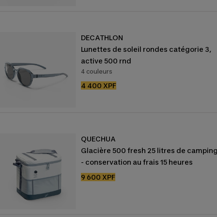
DECATHLON
Lunettes de soleil rondes catégorie 3,
active 500 rnd
4 couleurs
Prix
4 400 XPF
de
vente
QUECHUA
Glacière 500 fresh 25 litres de campin
- conservation au frais 15 heures
Prix
9 600 XPF
de
vente