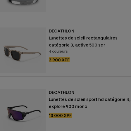
vente
DECATHLON
Lunettes de soleil rectangulaires
catégorie 3, active 500 sqr
4 couleurs
Prix
3 900 XPF
de
vente
DECATHLON
Lunettes de soleil sport hd catégorie 4,
explore 900 mono
Prix
13 000 XPF
de
vente