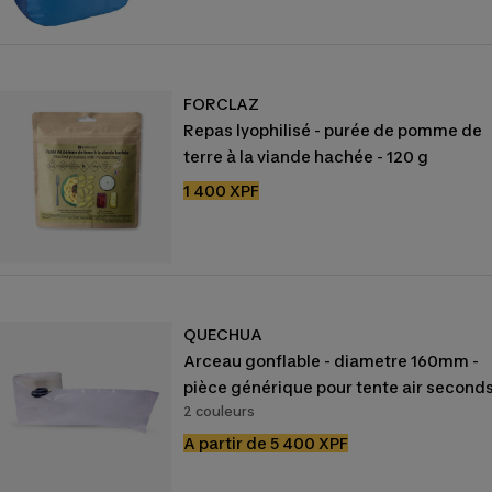
de
vente
FORCLAZ
Repas lyophilisé - purée de pomme de
terre à la viande hachée - 120 g
Prix
1 400 XPF
de
vente
QUECHUA
Arceau gonflable - diametre 160mm -
pièce générique pour tente air second
2 couleurs
Prix
A partir de 5 400 XPF
de