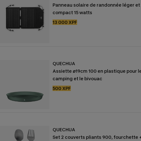
Panneau solaire de randonnée léger et
compact 15 watts
Prix
13 000 XPF
de
vente
QUECHUA
Assiette ø19cm 100 en plastique pour l
camping et le bivouac
Prix
500 XPF
de
vente
QUECHUA
Set 2 couverts pliants 900, fourchette 