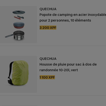
QUECHUA
Popote de camping en acier inoxydabl
pour 2 personnes, 10 éléments
Prix
3 200 XPF
de
vente
QUECHUA
Housse de pluie pour sac à dos de
randonnée 10-20l, vert
Prix
1 100 XPF
de
vente