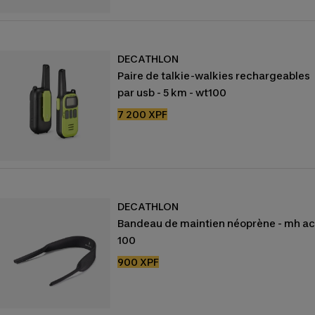
vente
DECATHLON
Paire de talkie-walkies rechargeables
par usb - 5 km - wt100
Prix
7 200 XPF
de
vente
DECATHLON
Bandeau de maintien néoprène - mh a
100
Prix
900 XPF
de
vente