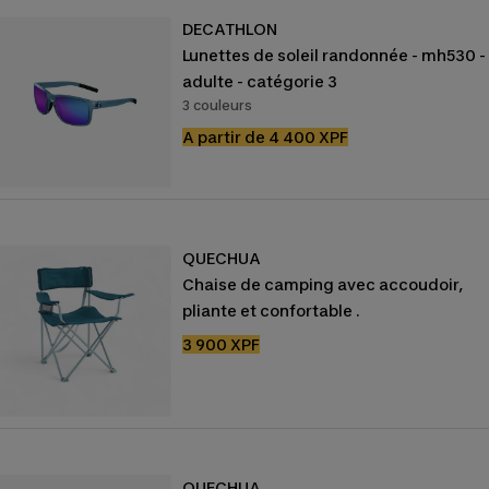
DECATHLON
Lunettes de soleil randonnée - mh530 -
adulte - catégorie 3
3 couleurs
Prix
A partir de 4 400 XPF
de
vente
QUECHUA
Chaise de camping avec accoudoir,
pliante et confortable .
Prix
3 900 XPF
de
vente
QUECHUA