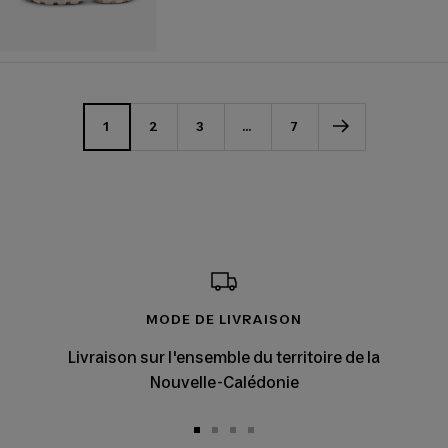
de
vente
1
2
3
…
7
MODE DE LIVRAISON
Livraison sur l'ensemble du territoire de la
Nouvelle-Calédonie
Aller
Aller
Aller
Aller