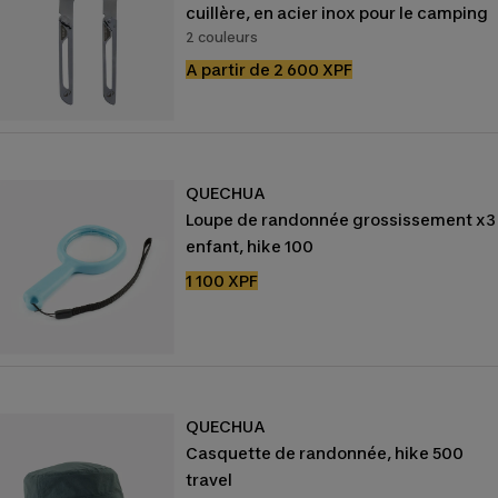
cuillère, en acier inox pour le camping
2 couleurs
Prix
A partir de 2 600 XPF
de
vente
QUECHUA
Loupe de randonnée grossissement x3
enfant, hike 100
Prix
1 100 XPF
de
vente
QUECHUA
Casquette de randonnée, hike 500
travel