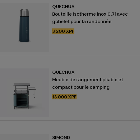
QUECHUA
Bouteille isotherme inox 0,7l avec
gobelet pour la randonnée
Prix
3 200 XPF
de
vente
QUECHUA
Meuble de rangement pliable et
compact pour le camping
Prix
13 000 XPF
de
vente
SIMOND