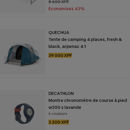
de
Prix
8 600 XPF
vente
normal
Economisez 43%
QUECHUA
Tente de camping 4 places, fresh &
black, arpenaz 4.1
Prix
39 000 XPF
de
vente
DECATHLON
Montre chronomètre de course à pied
w200 s lavande
6 couleurs
Prix
3 200 XPF
de