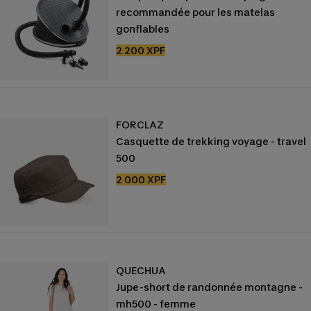
recommandée pour les matelas
gonflables
Prix
2 200 XPF
de
vente
FORCLAZ
Casquette de trekking voyage - travel
500
Prix
2 000 XPF
de
vente
QUECHUA
Jupe-short de randonnée montagne -
mh500 - femme