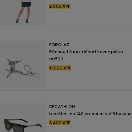
Prix
2 000 XPF
de
vente
FORCLAZ
Réchaud à gaz déporté avec piézo -
mt500
Prix
11 000 XPF
de
vente
DECATHLON
Lunettes mh 140 premium cat 3 havana
Prix
6 400 XPF
de