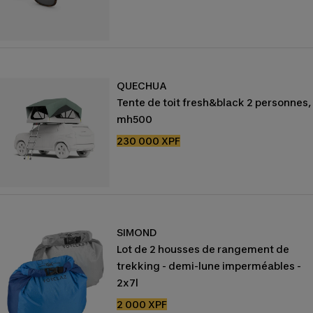
vente
QUECHUA
Tente de toit fresh&black 2 personnes,
mh500
Prix
230 000 XPF
de
vente
SIMOND
Lot de 2 housses de rangement de
trekking - demi-lune imperméables -
2x7l
Prix
2 000 XPF