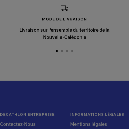
MODE DE LIVRAISON
Livraison sur l'ensemble du territoire de la
Nouvelle-Calédonie
Aller
Aller
Aller
Aller
au
au
au
au
slide
slide
slide
slide
1
2
3
4
DECATHLON ENTREPRISE
INFORMATIONS LÉGALES
Contactez-Nous
Mentions légales