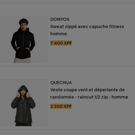
DOMYOS
Sweat zippé avec capuche fitness
homme
Prix
7 400 XPF
de
vente
QUECHUA
Veste coupe vent et déperlante de
randonnée - raincut 1/2 zip - homme
Prix
2 200 XPF
de
vente