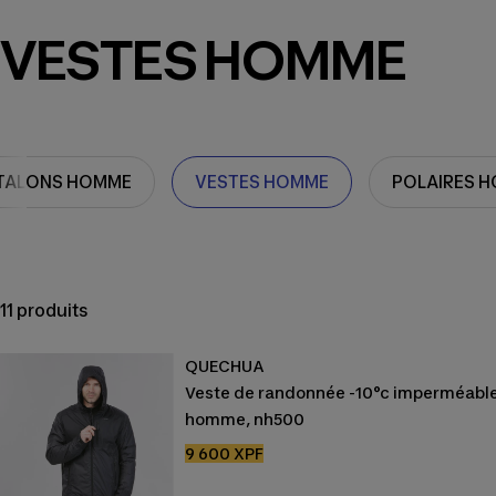
VESTES HOMME
TALONS HOMME
VESTES HOMME
POLAIRES 
11 produits
QUECHUA
Veste de randonnée -10°c imperméabl
homme, nh500
Prix
9 600 XPF
de