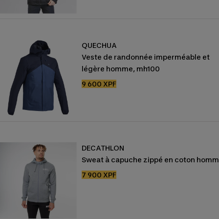
vente
QUECHUA
Veste de randonnée imperméable et
légère homme, mh100
Prix
9 600 XPF
de
vente
DECATHLON
Sweat à capuche zippé en coton hom
Prix
7 900 XPF
de
vente