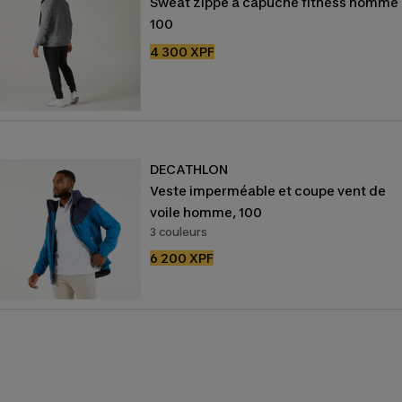
Sweat zippé à capuche fitness homme 
100
Prix
4 300 XPF
de
vente
DECATHLON
Veste imperméable et coupe vent de
voile homme, 100
3 couleurs
Prix
6 200 XPF
de
vente