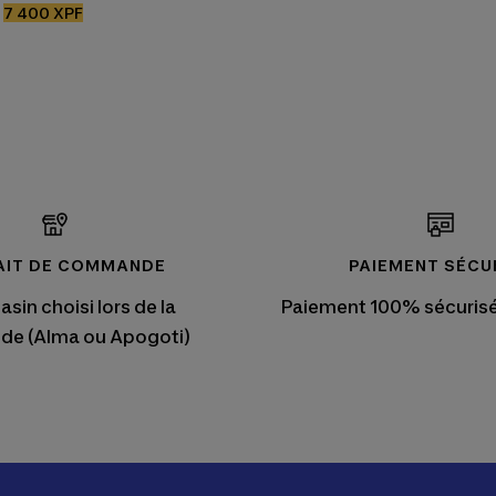
Prix
7 400 XPF
de
vente
AIT DE COMMANDE
PAIEMENT SÉCU
sin choisi lors de la
Paiement 100% sécurisé
e (Alma ou Apogoti)