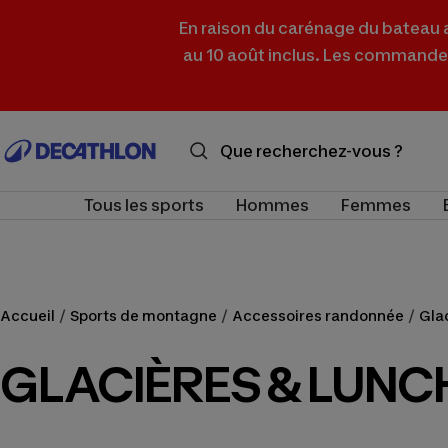
Passer
En raison du carénage du bateau as
au
au 10 août inclus. Les commandes r
contenu
Decathlon
Nouvelle-
Calédonie
Tous les sports
Hommes
Femmes
Accueil
Sports de montagne
Accessoires randonnée
Gla
GLACIÈRES & LUNC