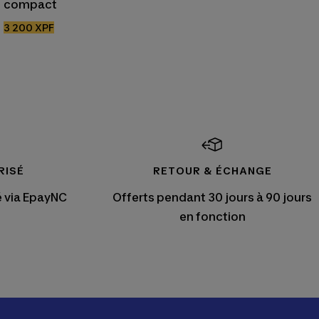
compact
Prix
3 200 XPF
de
vente
RISÉ
RETOUR & ÉCHANGE
 via EpayNC
Offerts pendant 30 jours à 90 jours
en fonction