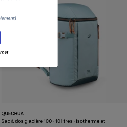
QUECHUA
Sac à dos glacière 100 - 10 litres - isotherme et