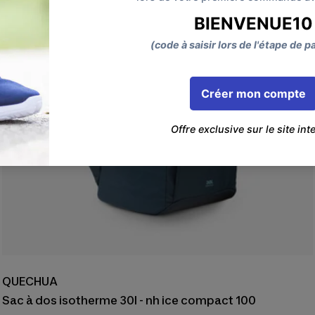
QUECHUA
Sac à dos isotherme 30l - nh ice compact 100