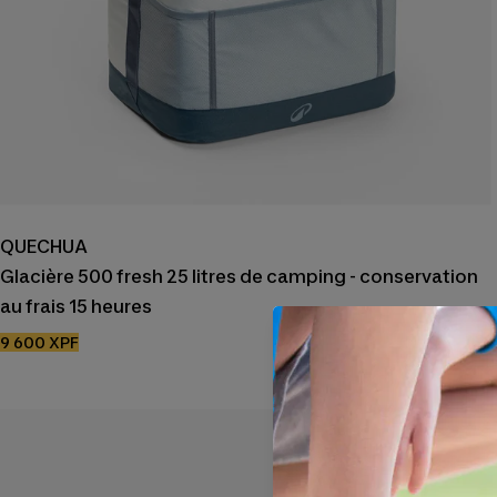
QUECHUA
Glacière 500 fresh 25 litres de camping - conservation
au frais 15 heures
Prix
9 600 XPF
de
vente