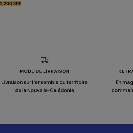
Prix
2 200 XPF
de
vente
MODE DE LIVRAISON
RETR
Livraison sur l'ensemble du territoire
En maga
de la Nouvelle-Calédonie
command