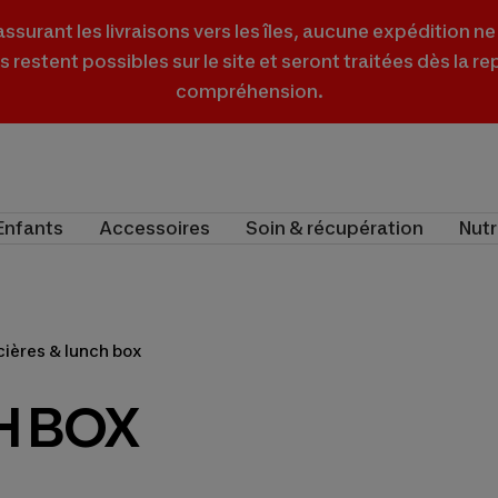
surant les livraisons vers les îles, aucune expédition ne 
estent possibles sur le site et seront traitées dès la re
compréhension.
Enfants
Accessoires
Soin & récupération
Nutr
cières & lunch box
H BOX