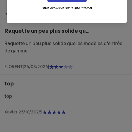
brigitte
|
25/04/2026
|
Raquette un peu plus solide qu...
Raquette un peu plus solide que les modèles d'entrée
de gamme
FLORENT
|
26/03/2026
|
top
top
Xavier
|
25/10/2025
|