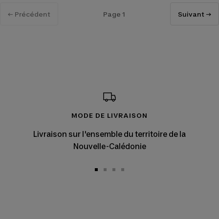
← Précédent
Page 1
Suivant →
MODE DE LIVRAISON
Livraison sur l'ensemble du territoire de la
Nouvelle-Calédonie
Aller
Aller
Aller
Aller
au
au
au
au
slide
slide
slide
slide
1
2
3
4