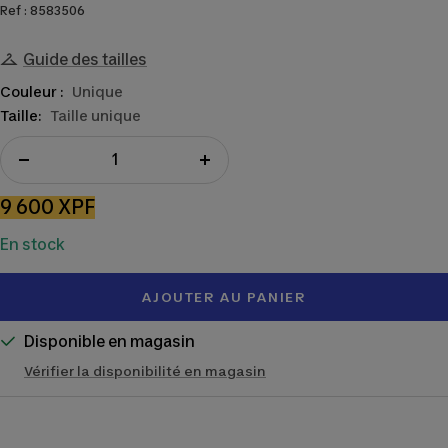
Ref : 8583506
Guide des tailles
Couleur :
Unique
Taille:
Taille unique
Réduire
Augmenter
la
la
Prix
9 600 XPF
quantité
quantité
de
En stock
vente
AJOUTER AU PANIER
Disponible en magasin
Vérifier la disponibilité en magasin