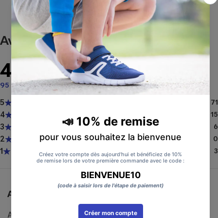
Avis
4.6
sur 5
95 avis
5
71
4
15
3
6
2
0
1
3
Achat très satisfait
Achat très satisfait