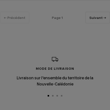
← Précédent
Page 1
Suivant →
MODE DE LIVRAISON
Livraison sur l'ensemble du territoire de la
Nouvelle-Calédonie
Aller
Aller
Aller
Aller
au
au
au
au