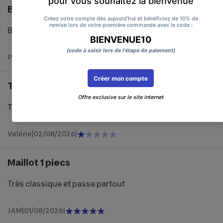
BIEN
BIEN
Pascale
|
08/08/2026
|
Taille très petit et très mal
Taille très petit et très mal
Valérie
|
02/08/2026
|
Maillot 1 piecs
Très classique et passe partout
JAM
|
01/08/2026
|