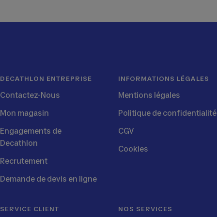
slide
slide
slide
slide
1
2
3
4
DECATHLON ENTREPRISE
INFORMATIONS LÉGALES
Contactez-Nous
Mentions légales
Mon magasin
Politique de confidentialité
Engagements de
CGV
Decathlon
Cookies
Recrutement
Demande de devis en ligne
SERVICE CLIENT
NOS SERVICES