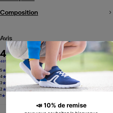
Composition
Avis
4.7
sur 5
489 avis
5
394
4
53
3
24
2
7
1
11