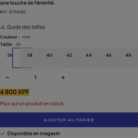
une touche de féminité.
Ref : 8756382
Guide des tailles
Couleur :
noir
Taille:
36
36
38
40
42
44
46
48
36
38
40
42
44
46
48
Réduire
Augmenter
la
la
Prix
4 800 XPF
quantité
quantité
de
Plus qu'un produit en stock
vente
AJOUTER AU PANIER
Disponible en magasin